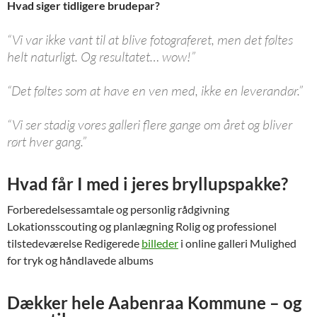
Hvad siger tidligere brudepar?
“Vi var ikke vant til at blive fotograferet, men det føltes
helt naturligt. Og resultatet… wow!”
“Det føltes som at have en ven med, ikke en leverandør.”
“Vi ser stadig vores galleri flere gange om året og bliver
rørt hver gang.”
Hvad får I med i jeres bryllupspakke?
Forberedelsessamtale og personlig rådgivning
Lokationsscouting og planlægning Rolig og professionel
tilstedeværelse Redigerede
billeder
i online galleri Mulighed
for tryk og håndlavede albums
Dækker hele Aabenraa Kommune – og