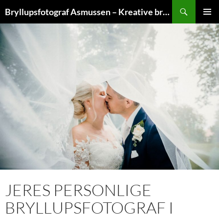
Hop
Søg
Bryllupsfotograf Asmussen – Kreative bryllupsfoto
til
PRIMÆ
indhold
MENU
JERES PERSONLIGE
BRYLLUPSFOTOGRAF I