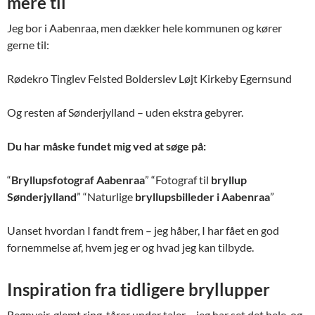
mere til
Jeg bor i Aabenraa, men dækker hele kommunen og kører
gerne til:
Rødekro Tinglev Felsted Bolderslev Løjt Kirkeby Egernsund
Og resten af Sønderjylland – uden ekstra gebyrer.
Du har måske fundet mig ved at søge på:
“
Bryllupsfotograf Aabenraa
” “Fotograf til
bryllup
Sønderjylland
” “Naturlige
bryllupsbilleder i Aabenraa
”
Uanset hvordan I fandt frem – jeg håber, I har fået en god
fornemmelse af, hvem jeg er og hvad jeg kan tilbyde.
Inspiration fra tidligere bryllupper
Regnvejr, glemt ring, tårer under taler – jeg har set det hele, og