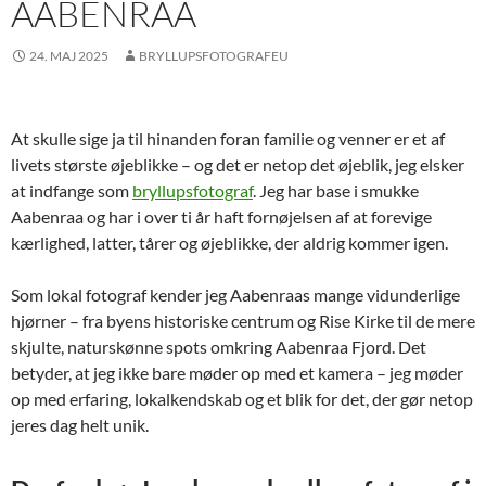
AABENRAA
24. MAJ 2025
BRYLLUPSFOTOGRAFEU
At skulle sige ja til hinanden foran familie og venner er et af
livets største øjeblikke – og det er netop det øjeblik, jeg elsker
at indfange som
bryllupsfotograf
. Jeg har base i smukke
Aabenraa og har i over ti år haft fornøjelsen af at forevige
kærlighed, latter, tårer og øjeblikke, der aldrig kommer igen.
Som lokal fotograf kender jeg Aabenraas mange vidunderlige
hjørner – fra byens historiske centrum og Rise Kirke til de mere
skjulte, naturskønne spots omkring Aabenraa Fjord. Det
betyder, at jeg ikke bare møder op med et kamera – jeg møder
op med erfaring, lokalkendskab og et blik for det, der gør netop
jeres dag helt unik.