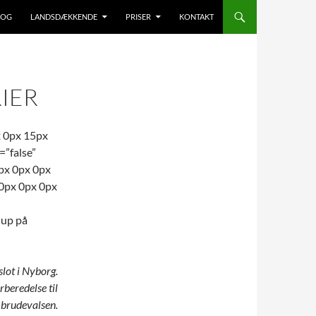
LOG
LANDSDÆKKENDE
PRISER
KONTAKT
IER
x 0px 15px
=”false”
0px 0px 0px
 0px 0px 0px
lup på
lot i Nyborg.
beredelse til
brudevalsen.