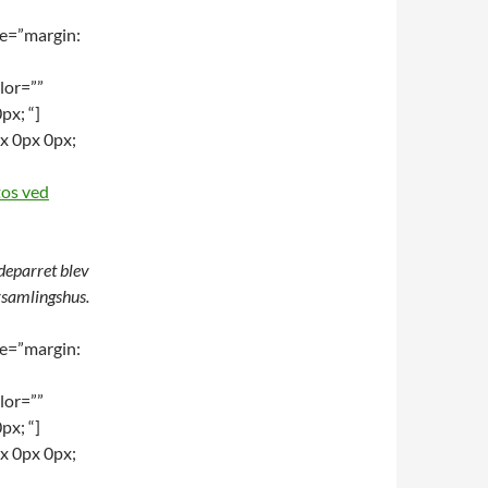
le=”margin:
lor=””
px; “]
x 0px 0px;
tos ved
deparret blev
orsamlingshus.
le=”margin:
lor=””
px; “]
x 0px 0px;