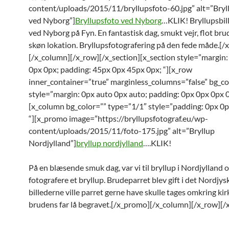
content/uploads/2015/11/bryllupsfoto-60.jpg” alt=”Bryl
ved Nyborg”]
Bryllupsfoto ved Nyborg
…KLIK! Bryllupsbil
ved Nyborg på Fyn. En fantastisk dag, smukt vejr, flot br
skøn lokation. Bryllupsfotografering på den fede måde.[
[/x_column][/x_row][/x_section][x_section style=”margin:
0px 0px; padding: 45px 0px 45px 0px; “][x_row
inner_container=”true” marginless_columns=”false” bg_co
style=”margin: 0px auto 0px auto; padding: 0px 0px 0px 0
[x_column bg_color=”” type=”1/1″ style=”padding: 0px 0p
“][x_promo image=”https://bryllupsfotograf.eu/wp-
content/uploads/2015/11/foto-175.jpg” alt=”Bryllup
Nordjylland”]
bryllup nordjylland
….KLIK!
På en blæsende smuk dag, var vi til bryllup i Nordjylland 
fotografere et bryllup. Brudeparret blev gift i det Nordjys
billederne ville parret gerne have skulle tages omkring kir
brudens far lå begravet.[/x_promo][/x_column][/x_row][/x