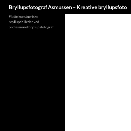
Søg
Bryllupsfotograf Asmussen – Kreative bryllupsfoto
Hop
Flotte kunstneriske
bryllupsbilleder ved
til
professionel bryllupsfotograf
indhold