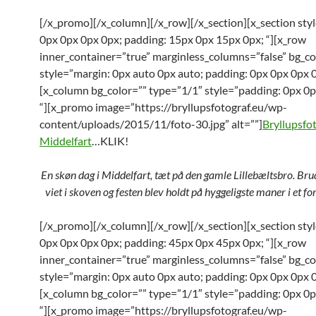
[/x_promo][/x_column][/x_row][/x_section][x_section sty
0px 0px 0px 0px; padding: 15px 0px 15px 0px; “][x_row
inner_container=”true” marginless_columns=”false” bg_co
style=”margin: 0px auto 0px auto; padding: 0px 0px 0px 0
[x_column bg_color=”” type=”1/1″ style=”padding: 0px 0p
“][x_promo image=”https://bryllupsfotograf.eu/wp-
content/uploads/2015/11/foto-30.jpg” alt=””]
Bryllupsfo
Middelfart
…KLIK!
En skøn dag i Middelfart, tæt på den gamle Lillebæltsbro. Bru
viet i skoven og festen blev holdt på hyggeligste maner i et f
[/x_promo][/x_column][/x_row][/x_section][x_section sty
0px 0px 0px 0px; padding: 45px 0px 45px 0px; “][x_row
inner_container=”true” marginless_columns=”false” bg_co
style=”margin: 0px auto 0px auto; padding: 0px 0px 0px 0
[x_column bg_color=”” type=”1/1″ style=”padding: 0px 0p
“][x_promo image=”https://bryllupsfotograf.eu/wp-