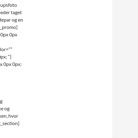
lupsfoto
leder taget
udepar og en
/x_promo]
 0px 0px
lor=””
px; “]
x 0px 0px;
og
ke og
ken, hvor
_section]