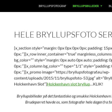
BRYLLUPSFOTOGRAF
BRYLLUPSBILLEDER
B
HELE BRYLLUPSFOTO SER
[x_section style=”margin: 0px 0px 0px 0px; padding: 15p
0px; “][x_row inner_container=”true” marginless_columns
bg_color=”” style=”margin: 0px auto 0px auto; padding: 
0px; “][x_column bg_color=”” type=”1/1″ style=”padding:
0px; “][x_promo image=”https://bryllupsfotograf.eu/wp-
content/uploads/2015/11/bryllupsfoto-53.jpg” alt=”Bryl
Holckenhavn Slot”]
Holckenhavn slot bryllup
…KLIK!
Bryllupsbilleder på det fantastiske og smukke Holckenhavn s
Brudeparret havde os, som fotografer hele dagen fra for