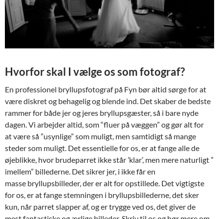
Hvorfor skal I vælge os som fotograf?
En professionel bryllupsfotograf på Fyn bør altid sørge for at
være diskret og behagelig og blende ind. Det skaber de bedste
rammer for både jer og jeres bryllupsgæster, så i bare nyde
dagen. Vi arbejder altid, som “fluer på væggen” og gør alt for
at være så ”usynlige” som muligt, men samtidigt så mange
steder som muligt. Det essentielle for os, er at fange alle de
øjeblikke, hvor brudeparret ikke står ’klar’, men mere naturligt ”
imellem” billederne. Det sikrer jer, i ikke får en
masse bryllupsbilleder, der er alt for opstillede. Det vigtigste
for os, er at fange stemningen i bryllupsbillederne, det sker
kun, når parret slapper af, og er trygge ved os, det giver de
mest fantastiske og ærlige billeder. Skriv til os og hør mere om