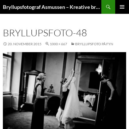
Hop
Søg
Bryllupsfotograf Asmussen – Kreative bryllupsfoto
til
PRIMÆ
indhold
MENU
BRYLLUPSFOTO-48
20. NOVEMBER 2015
1000 × 667
BRYLLUPSFOTO PÅ FYN