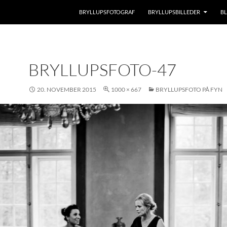
BRYLLUPSFOTOGRAF
BRYLLUPSBILLEDER
B
BRYLLUPSFOTO-47
20. NOVEMBER 2015
1000 × 667
BRYLLUPSFOTO PÅ FYN