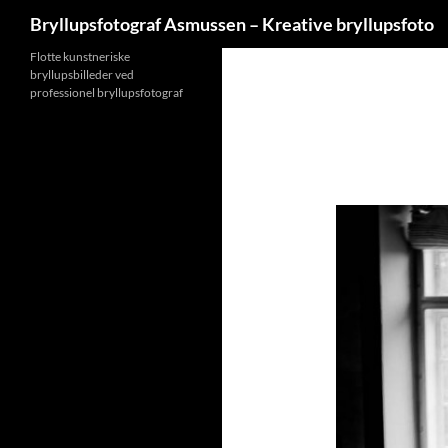
Søg
Bryllupsfotograf Asmussen – Kreative bryllupsfoto
Hop
Flotte kunstneriske
bryllupsbilleder ved
til
professionel bryllupsfotograf
indhold