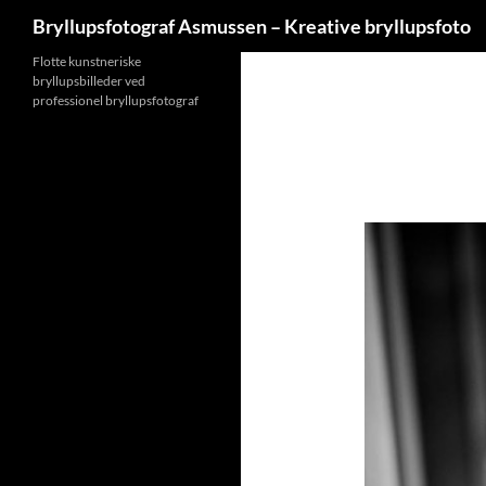
Søg
Bryllupsfotograf Asmussen – Kreative bryllupsfoto
Hop
Flotte kunstneriske
bryllupsbilleder ved
til
professionel bryllupsfotograf
indhold