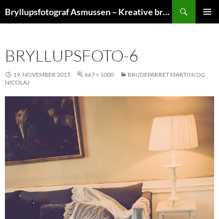
Hop
Søg
Bryllupsfotograf Asmussen – Kreative bryllupsfoto
til
PRIMÆ
indhold
MENU
BRYLLUPSFOTO-6
19. NOVEMBER 2015
667 × 1000
BRUDEPARRET MARTINI OG
NICOLAJ