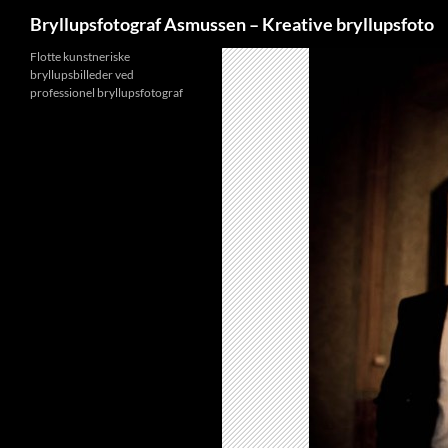
Søg
Bryllupsfotograf Asmussen – Kreative bryllupsfoto
Hop
Flotte kunstneriske
bryllupsbilleder ved
til
professionel bryllupsfotograf
indhold