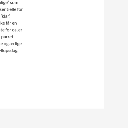
nlige” som
entielle for
klar’,
kke får en
te for os, er
r parret
ke og ærlige
ryllupsdag.