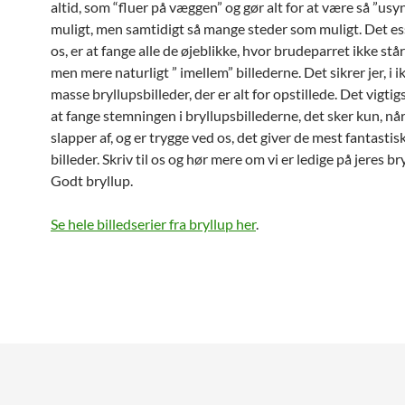
altid, som “fluer på væggen” og gør alt for at være så ”usy
muligt, men samtidigt så mange steder som muligt. Det ess
os, er at fange alle de øjeblikke, hvor brudeparret ikke står ’
men mere naturligt ” imellem” billederne. Det sikrer jer, i i
masse bryllupsbilleder, der er alt for opstillede. Det vigtigs
at fange stemningen i bryllupsbillederne, det sker kun, nå
slapper af, og er trygge ved os, det giver de mest fantastis
billeder. Skriv til os og hør mere om vi er ledige på jeres b
Godt bryllup.
Se hele billedserier fra bryllup her
.