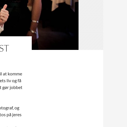
ST
til at komme
ts liv og få
ét gør jobbet
otograf, og
tos på jeres