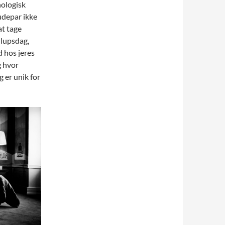
onologisk
rudepar ikke
at tage
llupsdag,
d hos jeres
g hvor
 er unik for