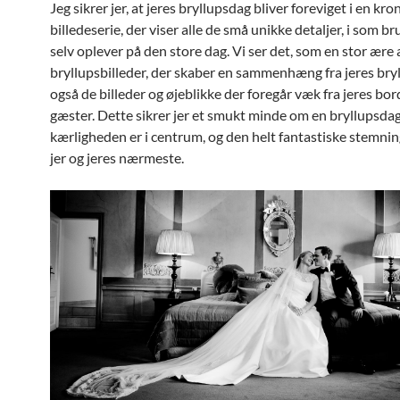
Jeg sikrer jer, at jeres bryllupsdag bliver foreviget i en kr
billedeserie, der viser alle de små unikke detaljer, i som b
selv oplever på den store dag. Vi ser det, som en stor ære 
bryllupsbilleder, der skaber en sammenhæng fra jeres bry
også de billeder og øjeblikke der foregår væk fra jeres bor
gæster. Dette sikrer jer et smukt minde om en bryllupsda
kærligheden er i centrum, og den helt fantastiske stemning
jer og jeres nærmeste.