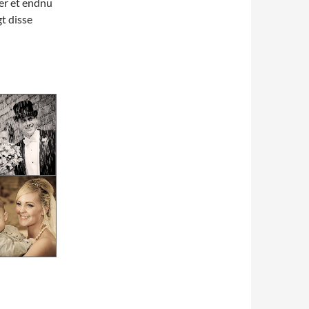
 er et endnu
gt disse