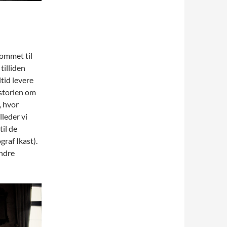
kommet til
 tilliden
altid levere
historien om
, hvor
lleder vi
til de
graf Ikast).
andre