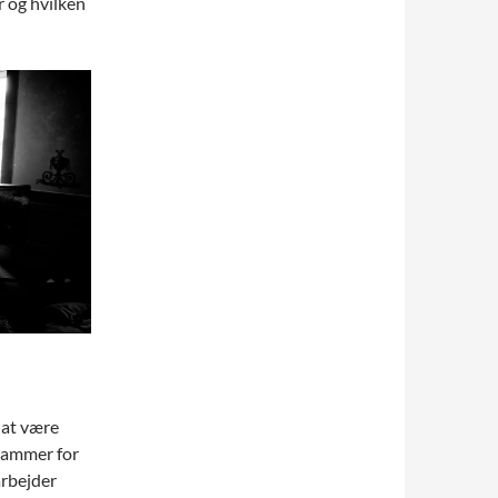
r og hvilken
r at være
 rammer for
arbejder