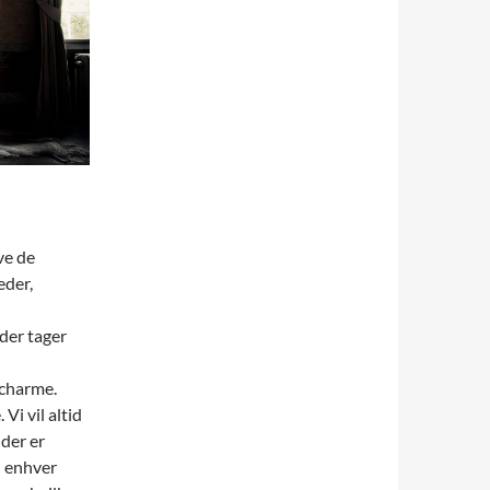
ve de
eder,
 der tager
 charme.
Vi vil altid
der er
l enhver