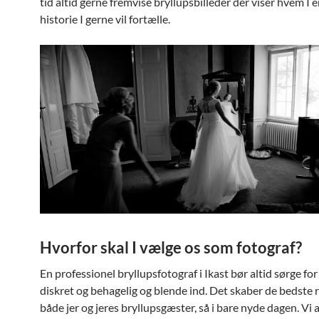
tid altid gerne fremvise bryllupsbilleder der viser hvem I e
historie I gerne vil fortælle.
Hvorfor skal I vælge os som fotograf?
En professionel bryllupsfotograf i Ikast bør altid sørge fo
diskret og behagelig og blende ind. Det skaber de bedste
både jer og jeres bryllupsgæster, så i bare nyde dagen. Vi 