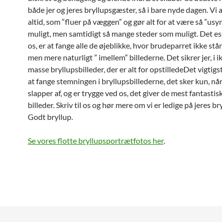
både jer og jeres bryllupsgæster, så i bare nyde dagen. Vi 
altid, som “fluer på væggen” og gør alt for at være så ”usy
muligt, men samtidigt så mange steder som muligt. Det ess
os, er at fange alle de øjeblikke, hvor brudeparret ikke står ’
men mere naturligt ” imellem” billederne. Det sikrer jer, i i
masse bryllupsbilleder, der er alt for opstilledeDet vigtigst
at fange stemningen i bryllupsbillederne, det sker kun, nå
slapper af, og er trygge ved os, det giver de mest fantastis
billeder. Skriv til os og hør mere om vi er ledige på jeres b
Godt bryllup.
Se vores flotte bryllupsportrætfotos her
.