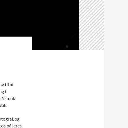
v til at
ag i
n så smuk
tik.
otograf, og
tos på jeres