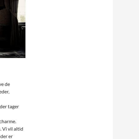
ve de
eder,
 der tager
 charme.
Vi vil altid
der er