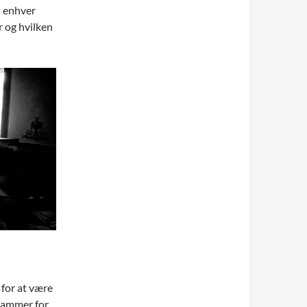
l enhver
r og hvilken
 for at være
 rammer for