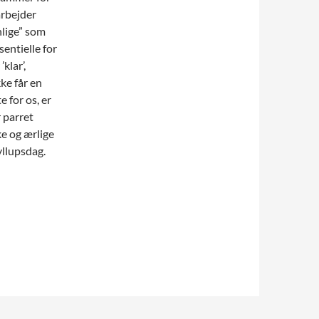
arbejder
nlige” som
entielle for
klar’,
kke får en
e for os, er
r parret
ke og ærlige
ryllupsdag.