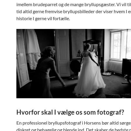
imellem brudeparret og de mange bryllupsgæster. Vi vil ti
tid altid gerne fremvise bryllupsbilleder der viser hvem I e
historie I gerne vil fortælle.
Hvorfor skal I vælge os som fotograf?
En professionel bryllupsfotograf i Horsens bør altid sørge
diskret og behagelig og blende ind. Det skaber de bedste