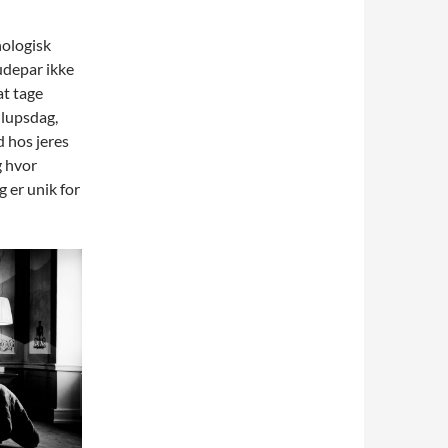
onologisk
rudepar ikke
at tage
llupsdag,
d hos jeres
g hvor
 er unik for