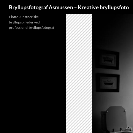
Søg
Bryllupsfotograf Asmussen – Kreative bryllupsfoto
Hop
Flotte kunstneriske
bryllupsbilleder ved
til
professionel bryllupsfotograf
indhold