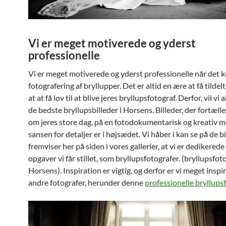
Vi er meget motiverede og yderst
professionelle
Vi er meget motiverede og yderst professionelle når det 
fotografering af bryllupper. Det er altid en ære at få tildelt
at at få lov til at blive jeres bryllupsfotograf. Derfor, vil vi 
de bedste bryllupsbilleder i Horsens. Billeder, der fortælle
om jeres store dag, på en fotodokumentarisk og kreativ m
sansen for detaljer er i højsædet. Vi håber i kan se på de bi
fremviser her på siden i vores gallerier, at vi er dedikerede 
opgaver vi får stillet, som bryllupsfotografer. (bryllupsfot
Horsens). Inspiration er vigtig, og derfor er vi meget inspi
andre fotografer, herunder denne
professionelle bryllups