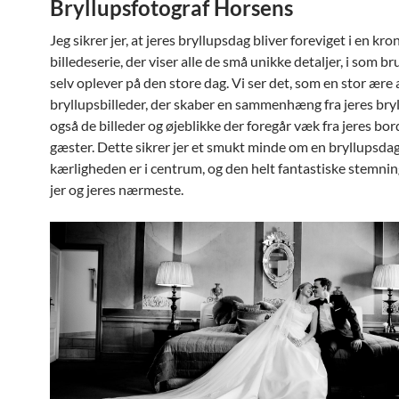
Bryllupsfotograf Horsens
Jeg sikrer jer, at jeres bryllupsdag bliver foreviget i en kr
billedeserie, der viser alle de små unikke detaljer, i som b
selv oplever på den store dag. Vi ser det, som en stor ære 
bryllupsbilleder, der skaber en sammenhæng fra jeres bry
også de billeder og øjeblikke der foregår væk fra jeres bor
gæster. Dette sikrer jer et smukt minde om en bryllupsda
kærligheden er i centrum, og den helt fantastiske stemning
jer og jeres nærmeste.