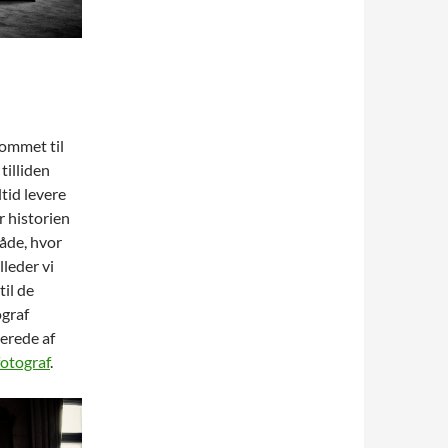
kommet til
 tilliden
altid levere
r historien
åde, hvor
lleder vi
til de
ograf
rerede af
fotograf
.