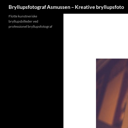
Søg
Bryllupsfotograf Asmussen – Kreative bryllupsfoto
Hop
Flotte kunstneriske
bryllupsbilleder ved
til
professionel bryllupsfotograf
indhold