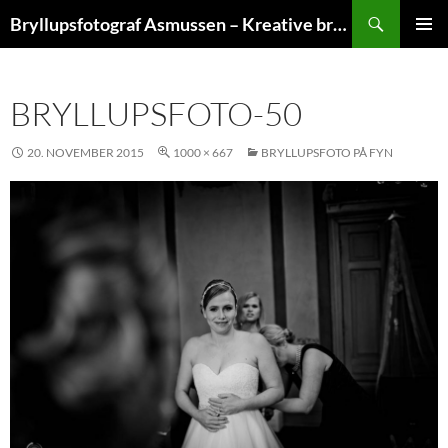
Hop
Søg
Bryllupsfotograf Asmussen – Kreative bryllupsfoto
til
PRIMÆ
indhold
MENU
BRYLLUPSFOTO-50
20. NOVEMBER 2015
1000 × 667
BRYLLUPSFOTO PÅ FYN