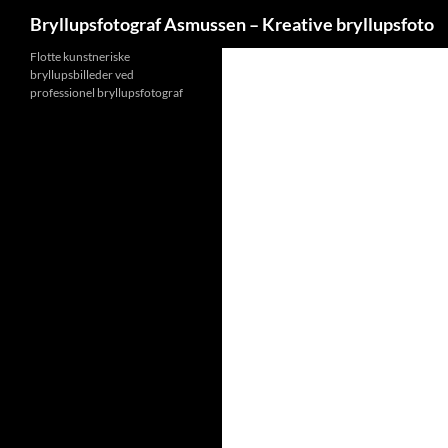
Søg
Bryllupsfotograf Asmussen – Kreative bryllupsfoto
Hop
Flotte kunstneriske
bryllupsbilleder ved
til
professionel bryllupsfotograf
indhold