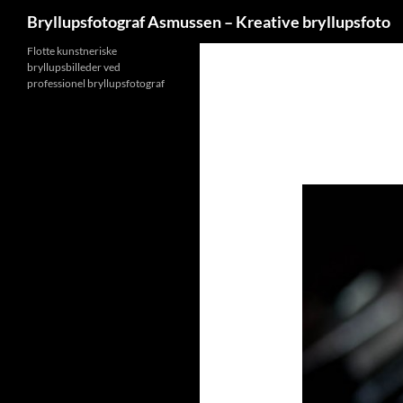
Søg
Bryllupsfotograf Asmussen – Kreative bryllupsfoto
Hop
Flotte kunstneriske
bryllupsbilleder ved
til
professionel bryllupsfotograf
indhold