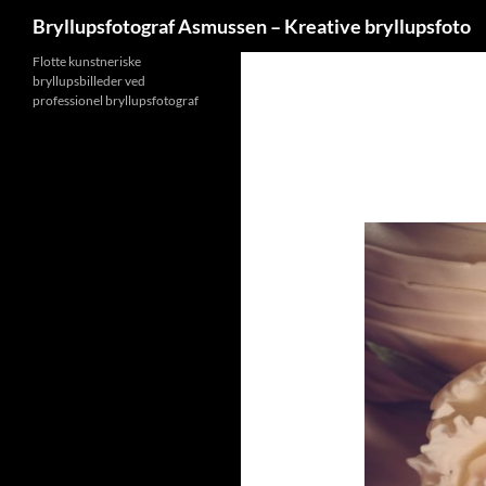
Søg
Bryllupsfotograf Asmussen – Kreative bryllupsfoto
Hop
Flotte kunstneriske
bryllupsbilleder ved
til
professionel bryllupsfotograf
indhold