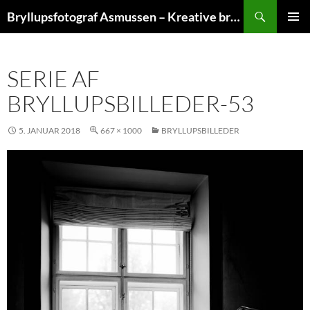
Hop
Søg
Bryllupsfotograf Asmussen – Kreative bryllupsfoto
til
PRIMÆ
indhold
MENU
SERIE AF
BRYLLUPSBILLEDER-53
5. JANUAR 2018
667 × 1000
BRYLLUPSBILLEDER