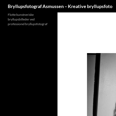
Søg
Bryllupsfotograf Asmussen – Kreative bryllupsfoto
Hop
Flotte kunstneriske
bryllupsbilleder ved
til
professionel bryllupsfotograf
indhold