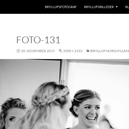
BRYLLUPSFOTOGRAF
BRYLLUPSBILLEDER
B
FOTO-131
20. NOVEMBER 2015
3500 × 2333
BRYLLUP NORDJYLLAN