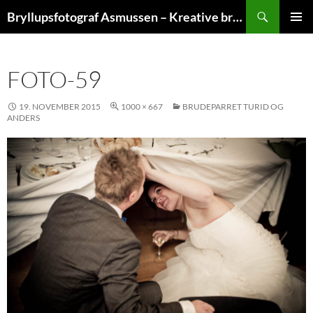
Hop
Søg
Bryllupsfotograf Asmussen – Kreative bryllupsfoto
til
PRIMÆ
indhold
MENU
FOTO-59
19. NOVEMBER 2015
1000 × 667
BRUDEPARRET TURID OG
ANDERS