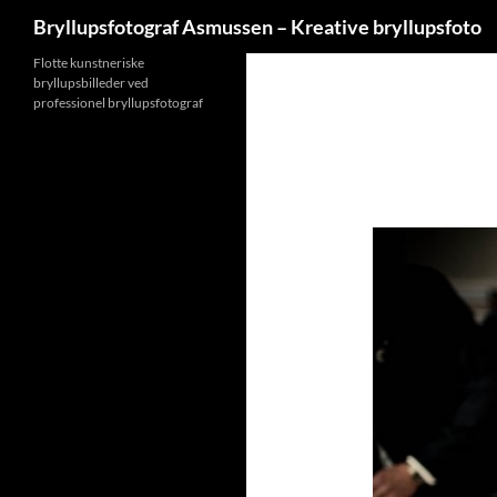
Søg
Bryllupsfotograf Asmussen – Kreative bryllupsfoto
Hop
Flotte kunstneriske
bryllupsbilleder ved
til
professionel bryllupsfotograf
indhold