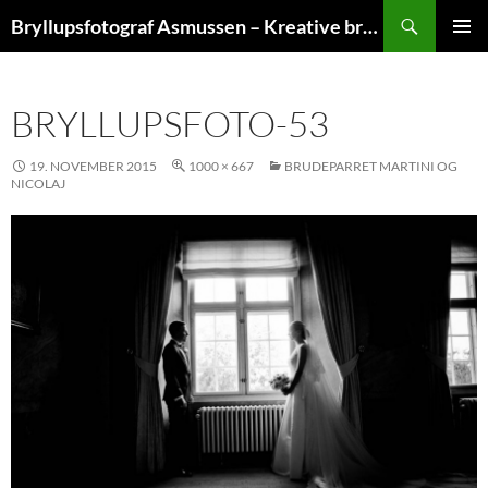
Hop
Søg
Bryllupsfotograf Asmussen – Kreative bryllupsfoto
til
PRIMÆ
indhold
MENU
BRYLLUPSFOTO-53
19. NOVEMBER 2015
1000 × 667
BRUDEPARRET MARTINI OG
NICOLAJ